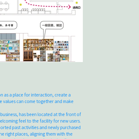
n as a place for interaction, create a
e values ​​can come together and make
usiness, has been located at the front of
elcoming feel to the facility for new users.
ported past activities and newly purchased
the right places, aligning them with the