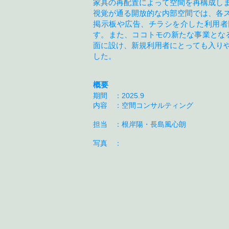
家具の再配置によって空間を再構成し
視覚が通る開放的な内部空間では、
各
掲示板や広告、チラシを介した利用者
す。
また、ココトモの新たな事業となる
面に設け、新規利用者にとっても入り
した。
概要
期間 ：2025.9
内容 ：空間コンサルティング
担当 ：根岸陽・長島風心朗
​写真 ：