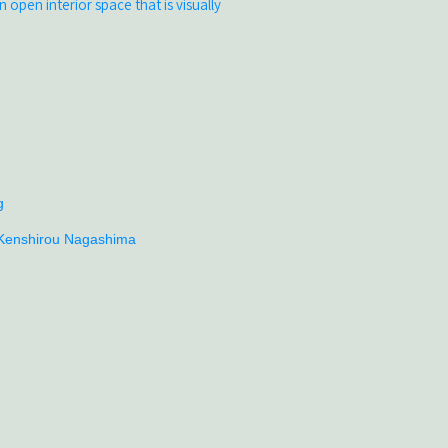
 open interior space that is visually
g
Kenshirou Nagashima