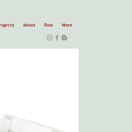
rojects
about
flow
More