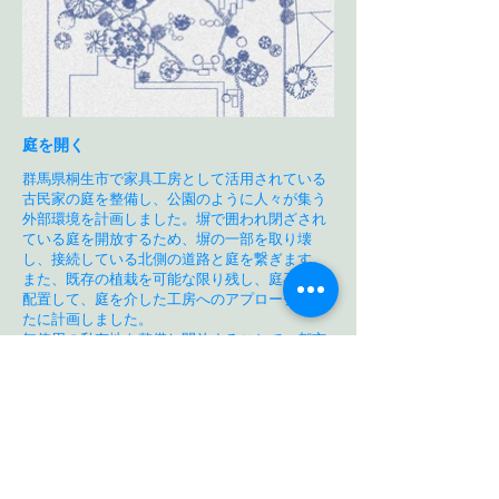
庭を開く
群馬県桐生市で家具工房として活用されている
古民家の庭を整備し、公園のように人々が集う
外部環境を計画しました。塀で囲われ閉ざされ
ている庭を開放するため、塀の一部を取り壊
し、接続している北側の道路と庭を繋ぎます。
また、既存の植栽を可能な限り残し、庭石を再
配置して、庭を介した工房へのアプローチを新
たに計画しました。
無使用の私有地を整備し開放することで、都市
空間の無駄を減らし、新たな人の流れを作りま
す。大きな庭を小さな公園へとリノベーション
し、潜在的な場の可能性を顕在化していけば、
魅力あふれる都市空間へと変えていくことがで
きるのではないかと考えます。
概要